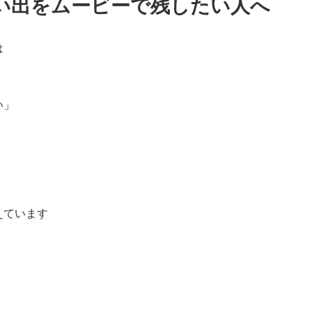
い出をムービーで残したい人へ
は
い」
えています