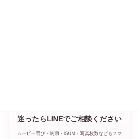
音源はこちらで準備いたしますので、
CDをご用意いただく必要は
ありません。
※CD音源に関してはmakerryに帰属します。
無料BGMに関して
こちらから試聴できます。
購入前のご相談もお気軽に
迷ったらLINEでご相談ください
ムービー選び・納期・ISUM・写真枚数などもスマ