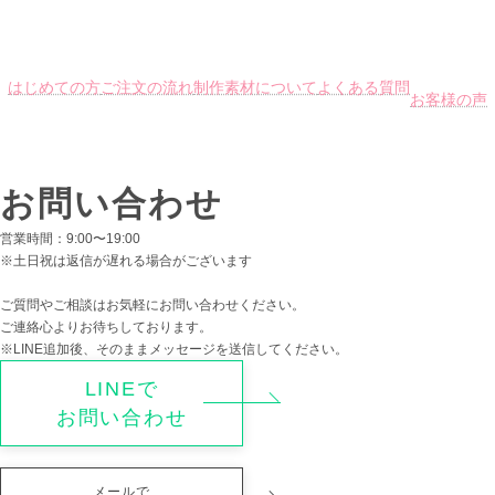
す。
オ
プ
シ
はじめての方
ご注文の流れ
制作素材について
よくある質問
ョ
お客様の声
ン
は
商
品
お問い合わせ
ペ
ー
ジ
営業時間：9:00〜19:00
か
※土日祝は返信が遅れる場合がございます
ら
選
ご質問やご相談はお気軽にお問い合わせください。
択
ご連絡心よりお待ちしております。
で
※LINE追加後、そのままメッセージを送信してください。
き
ま
LINEで
す
お問い合わせ
メールで