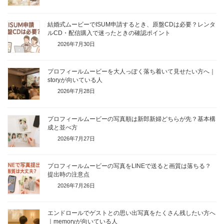
結婚式ムービーでISUM申請するとき、原盤CDは必要？レンタ
ルCD・配信購入で迷ったときの確認ポイント
2026年7月30日
プロフィールムービーを大人っぽく落ち着いて見せたい方へ｜
storyが向いている人
2026年7月28日
プロフィールムービーの写真順は新郎新婦どちらが先？基本構
成と並べ方
2026年7月27日
プロフィールムービーの写真をLINEで送ると画質は落ちる？
提出時の注意点
2026年7月26日
エンドロールでゲストとの思い出写真をたくさん残したい方へ
｜memoryが向いている人