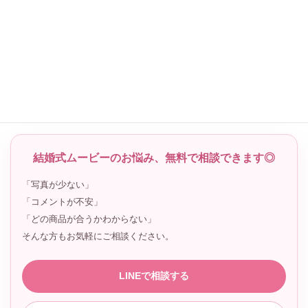
makerryの
プロフィールムービー
は、写真とコメントを送って制作
を進められます。BGMの選び方や曲数で迷う場合は、無料BGMや
ISUM申請の確認も含めて、事前に相談しておくと安心です。
プロフィールムービーを見る
LINEで相談する
結婚式ムービーのお悩み、無料で相談できます◎
「写真が少ない」
「コメントが不安」
「どの商品が合うかわからない」
そんな方もお気軽にご相談ください。
LINEで相談する