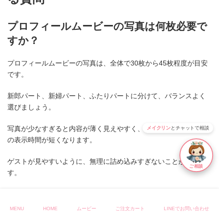
プロフィールムービーの写真は何枚必要で
すか？
プロフィールムービーの写真は、全体で30枚から45枚程度が目安
です。
新郎パート、新婦パート、ふたりパートに分けて、バランスよく
選びましょう。
写真が少なすぎると内容が薄く見えやすく、多すぎると1枚あたり
メイクリン
とチャットで相談
の表示時間が短くなります。
ゲストが見やすいように、無理に詰め込みすぎないことが大切で
ご相談
す。
プロフィールムービーの長さは何分がいい
MENU
HOME
ムービー
ご注文カート
LINEでお問い合わせ