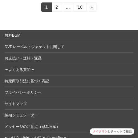
投
固
固
固
1
2
…
10
»
定
定
定
稿
ペ
ペ
ペ
ー
ー
ー
の
ジ
ジ
ジ
無料BGM
ペ
DVDレーベル・ジャケットに関して
ー
ジ
お支払い・送料・返品
送
〜よくある質問〜
り
特定商取引法に基づく表記
プライバシーポリシー
サイトマップ
納期シミュレーター
メッセージの注意点（忌み言葉）
メイクリン
とチャットで相談
〜ご注文・制作・お届けまでの流れ〜