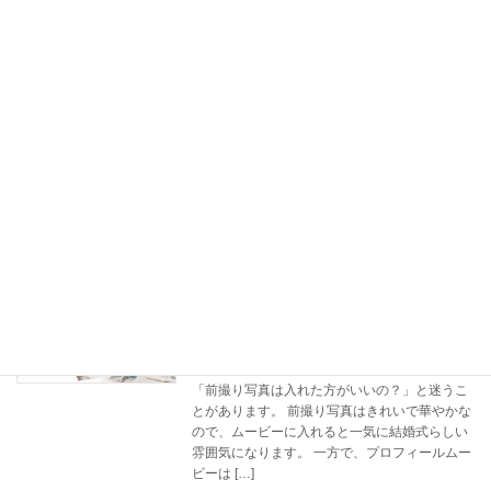
続きを読む
プロフィールムービーのコメントは何を
記事
書く？20〜40文字の書き方と例文
2026年7月6日
プロフィールムービーのコメントは20〜40文字
が目安。幼少期・学生時代・ふたりパートの書
き方、例文、避けたい言葉を解説します。
続きを読む
プロフィールムービーの写真に前撮り写
記事
真は必要？おすすめの入れ方を紹介
2026年7月6日
プロフィールムービーの写真を選んでいると、
「前撮り写真は入れた方がいいの？」と迷うこ
とがあります。 前撮り写真はきれいで華やかな
ので、ムービーに入れると一気に結婚式らしい
雰囲気になります。 一方で、プロフィールムー
ビーは […]