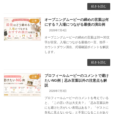
続きを読む
オープニングムービーの締めの言葉は何
記事
にする？入場につながる最後の演出例
2026年7月4日
オープニングムービーの締めの言葉は20〜30文
字が目安。入場につながる最後の一言、拍手・
カウントダウン演出、式場確認ポイントを解説
します。
続きを読む
プロフィールムービーのコメントで避け
記事
たいNG例｜忌み言葉以外の注意点も解
説
2026年7月3日
プロフィールムービーのコメントを考えている
と、「この言い方は大丈夫？」「忌み言葉以外
にも避けた方がいい表現はある？」「ゲストに
失礼に見えないかな」と不安になることがあり