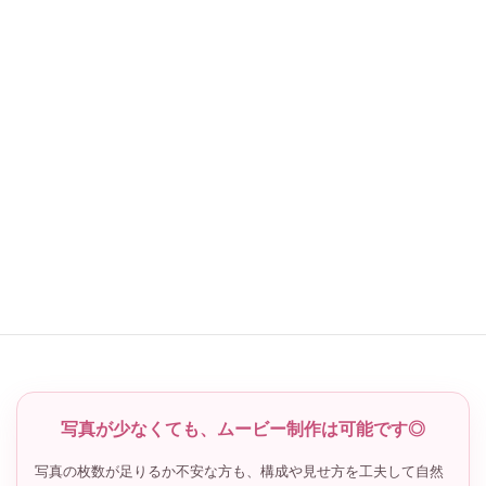
る
迷ったら注文前に相談しておくと安心
写真選びに正解はありません。
大切なのは、ゲストに見せたいふたりらしさや、家族・友人への
感謝が自然に伝わることです。
早めに写真候補を集めて、無理なく結婚式ムービーの準備を進め
ていきましょう。
makerryのムービーを見る
LINEで相談する
写真が少なくても、ムービー制作は可能です◎
写真の枚数が足りるか不安な方も、構成や見せ方を工夫して自然