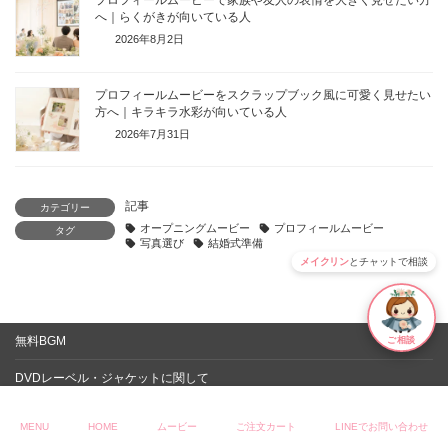
プロフィールムービーで家族や友人の表情を大きく見せたい方
へ｜らくがきが向いている人
2026年8月2日
プロフィールムービーをスクラップブック風に可愛く見せたい
方へ｜キラキラ水彩が向いている人
2026年7月31日
記事
カテゴリー
オープニングムービー
プロフィールムービー
タグ
写真選び
結婚式準備
メイクリン
とチャットで相談
無料BGM
ご相談
DVDレーベル・ジャケットに関して
お支払い・送料・返品
MENU
HOME
ムービー
ご注文カート
LINEでお問い合わせ